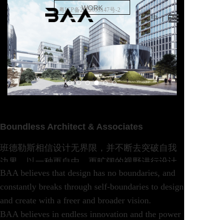
WORK
粤ICP备2022095147号-2
中
EN
|
BAA
关于我们
项目
X因素
Boundless Architect & Associates
加入我们
班德勒斯相信设计无界限，并不断去突破自我
English
边界，以一种更自由，更旷阔的视野进行设计
BAA believes that design has no boundaries, and
创造。
constantly breaks through self-boundaries to design
班德勒斯相信创新无止境，相信创新的力量，
and create with a freer and broader vision.
可以给世界带来更多的惊喜。
BAA believes in endless innovation and the power